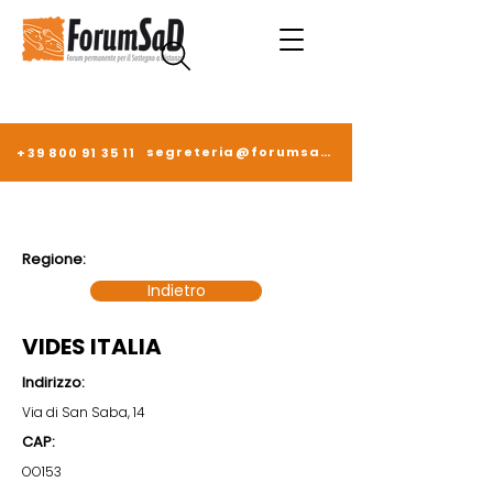
segreteria@forumsad.it
+39 800 91 35 11
Regione:
Indietro
VIDES ITALIA
Indirizzo:
Via di San Saba, 14
CAP:
OO153