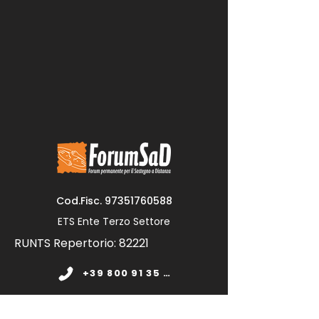
Cod.Fisc.
97351760588
ETS Ente Terzo Settore
RUNTS Repertorio: 82221
+39 800 91 35 11
www.forumsad.org