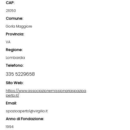
CAP:
21050
Comune:
Gorla Maggiore
Provincia:
VA
Regione:
Lombardia
Telefono:
335 5229658
Sito Web:
https://www.associazionemissionariaspazioa
perto.it/
Email:
spazioaperto1@virgilio.it
Anno di Fondazione:
1994