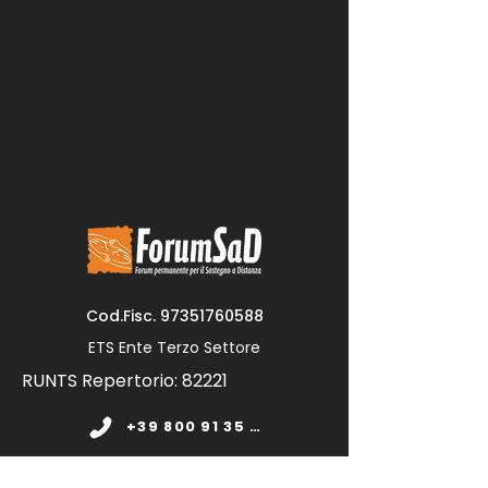
Cod.Fisc.
97351760588
ETS Ente Terzo Settore
RUNTS Repertorio: 82221
+39 800 91 35 11
www.forumsad.org