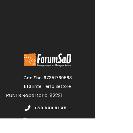
Cod.Fisc.
97351760588
ETS Ente Terzo Settore
RUNTS Repertorio: 82221
+39 800 91 35 11
www.forumsad.org
forumsadonlus@pec.it