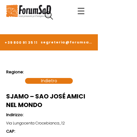
segreteria@forumsad.it
+39 800 91 35 11
Regione:
Indietro
SJAMO – SAO JOSÉ AMICI
NEL MONDO
Indirizzo:
Via Lungocenta Crocebianca., 12
CAP: