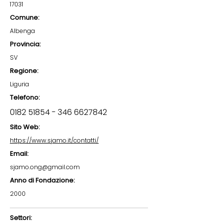
17031
Comune:
Albenga
Provincia:
SV
Regione:
Liguria
Telefono:
0182 51854 - 346
6627842
Sito Web:
https://www.sjamo.it/contatti/
Email:
sjamo.ong@gmail.com
Anno di Fondazione:
2000
Settori: