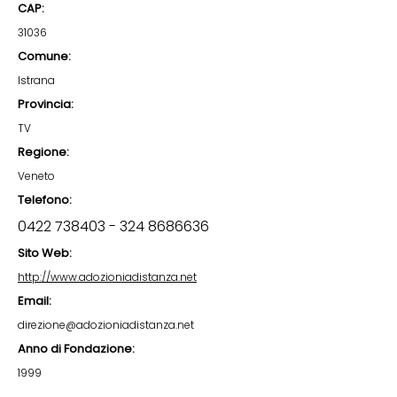
CAP:
31036
Comune:
Istrana
Provincia:
TV
Regione:
Veneto
Telefono:
0422 738403 - 324
8686636
Sito Web:
http://www.adozioniadistanza.net
Email:
direzione@adozioniadistanza.net
Anno di Fondazione:
1999