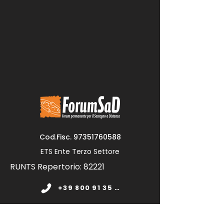
Cod.Fisc.
97351760588
ETS Ente Terzo Settore
RUNTS Repertorio: 82221
+39 800 91 35 11
www.forumsad.org