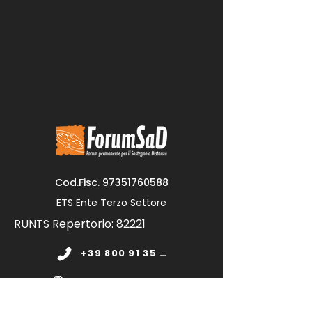
Cod.Fisc.
97351760588
ETS Ente Terzo Settore
RUNTS Repertorio: 82221
+39 800 91 35 11
www.forumsad.org
forumsadonlus@pec.it