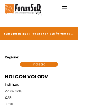
segreteria@forumsad.it
+39 800 91 35 11
Regione:
Indietro
NOI CON VOI ODV
Indirizzo:
Via del Sole, 15
CAP:
12038