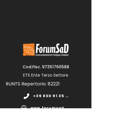
Cod.Fisc.
97351760588
ETS Ente Terzo Settore
RUNTS Repertorio: 82221
+39 800 91 35 11
www.forumsad.org
forumsadonlus@pec.it