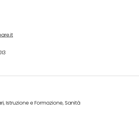
are.it
013
ri, Istruzione e Formazione, Sanità