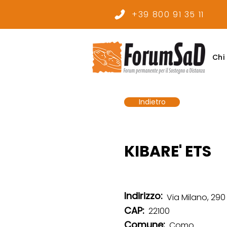
+39 800 91 35 11
Chi
Indietro
KIBARE' ETS
Indirizzo:
Via Milano, 290
CAP:
22100
Comune:
Como