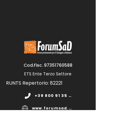
Cod.Fisc.
97351760588
ETS Ente Terzo Settore
RUNTS Repertorio: 82221
+39 800 91 35 11
www.forumsad.org
forumsadonlus@pec.it
segreteria@forumsad.it