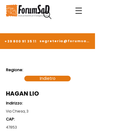
segreteria@forumsad.it
+39 800 91 35 11
Regione:
Indietro
HAGAN LIO
Indirizzo:
Via Chiesa, 3
CAP:
47853