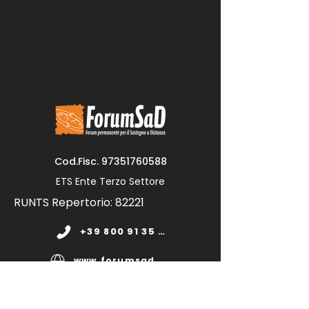
Cod.Fisc.
97351760588
ETS Ente Terzo Settore
RUNTS Repertorio: 82221
+39 800 91 35 11
www.forumsad.org
forumsadonlus@pec.it