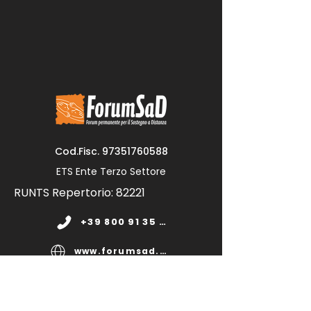
Cod.Fisc.
97351760588
ETS Ente Terzo Settore
RUNTS Repertorio: 82221
+39 800 91 35 11
www.forumsad.org
forumsadonlus@pec.it
segreteria@forumsad.it