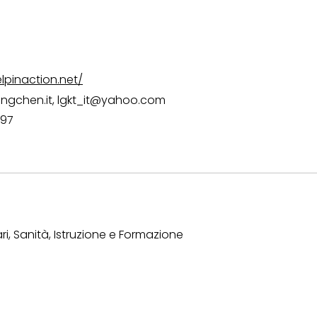
lpinaction.net/
ngchen.it
,
lgkt_it@yahoo.com
997
ri, Sanità, Istruzione e Formazione