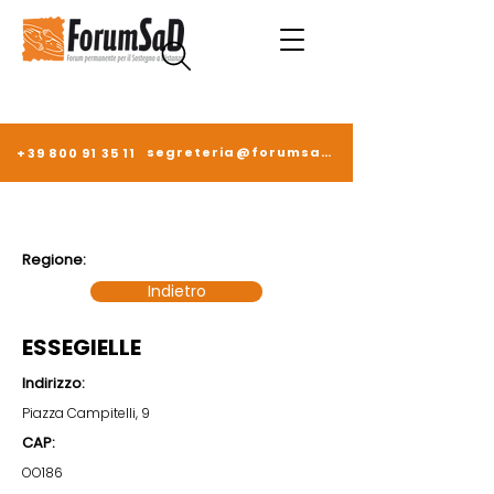
segreteria@forumsad.it
+39 800 91 35 11
Regione:
Indietro
ESSEGIELLE
Indirizzo:
Piazza Campitelli, 9
CAP:
OO186