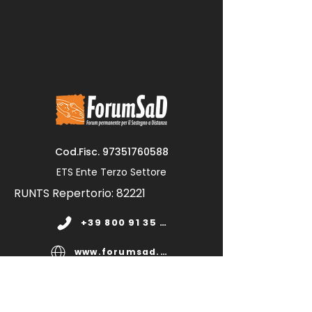
Cod.Fisc.
97351760588
ETS Ente Terzo Settore
RUNTS Repertorio: 82221
+39 800 91 35 11
www.forumsad.org
forumsadonlus@pec.it
segreteria@forumsad.it