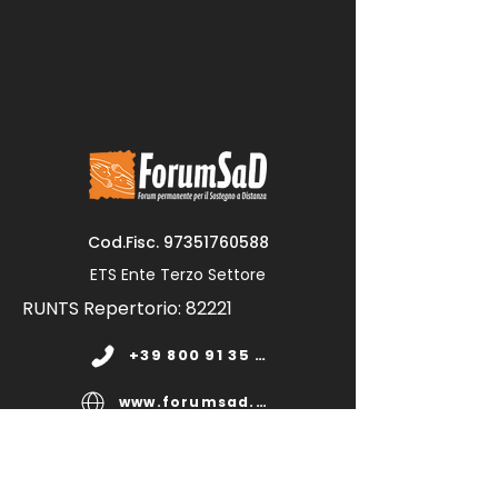
Cod.Fisc.
97351760588
ETS Ente Terzo Settore
RUNTS Repertorio: 82221
+39 800 91 35 11
www.forumsad.org
forumsadonlus@pec.it
segreteria@forumsad.it