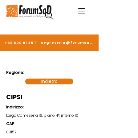
segreteria@forumsad.it
+39 800 91 35 11
Regione:
Indietro
CIPSI
Indirizzo:
Largo Camesena 16, piano 4°, interno 10
CAP:
00157