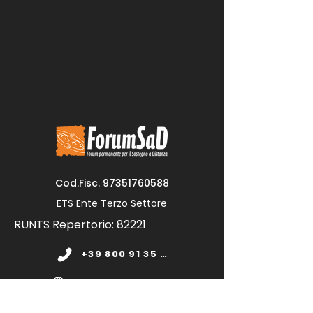
Cod.Fisc.
97351760588
ETS Ente Terzo Settore
RUNTS Repertorio: 82221
+39 800 91 35 11
www.forumsad.org
forumsadonlus@pec.it