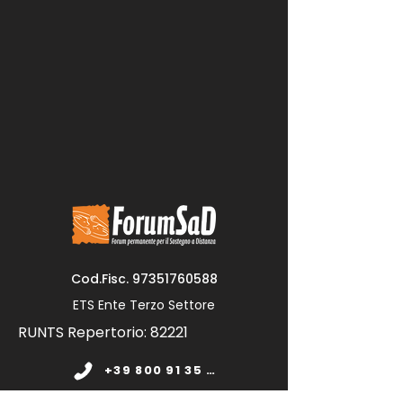
Cod.Fisc.
97351760588
ETS Ente Terzo Settore
RUNTS Repertorio: 82221
+39 800 91 35 11