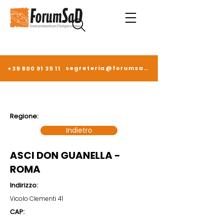
segreteria@forumsad.it
+39 800 91 35 11
Regione:
Indietro
ASCI DON GUANELLA -
ROMA
Indirizzo:
Vicolo Clementi 41
CAP: