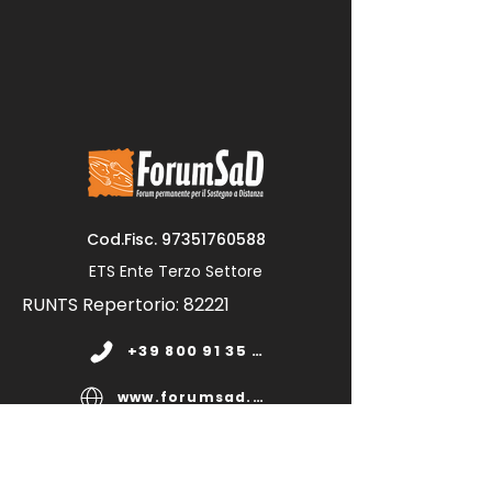
Cod.Fisc.
97351760588
ETS Ente Terzo Settore
RUNTS Repertorio: 82221
+39 800 91 35 11
www.forumsad.org
forumsadonlus@pec.it
segreteria@forumsad.it