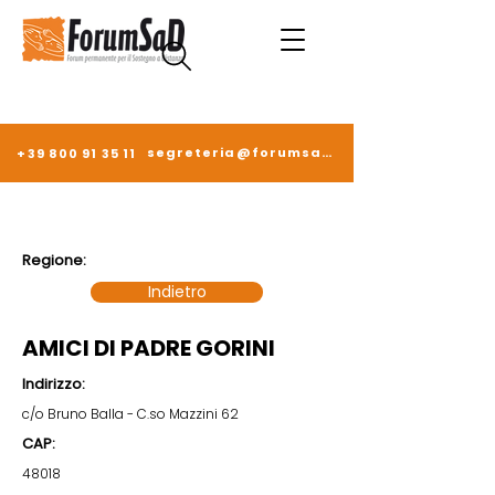
segreteria@forumsad.it
+39 800 91 35 11
Regione:
Indietro
AMICI DI PADRE GORINI
Indirizzo:
c/o Bruno Balla - C.so Mazzini 62
CAP:
48018