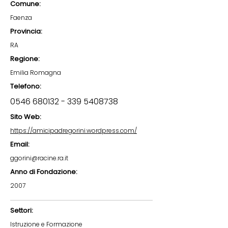
Comune:
Faenza
Provincia:
RA
Regione:
Emilia Romagna
Telefono:
0546 680132 - 339
5408738
Sito Web:
https://amicipadregorini.wordpress.com/
Email:
ggorini@racine.ra.it
Anno di Fondazione:
2007
Settori:
Istruzione e Formazione