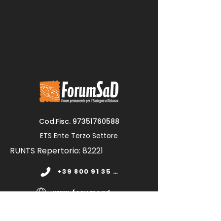
Cod.Fisc.
97351760588
ETS Ente Terzo Settore
RUNTS Repertorio: 82221
+39 800 91 35 11
www.forumsad.org
forumsadonlus@pec.it