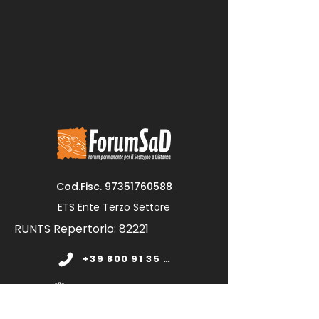
Cod.Fisc.
97351760588
ETS Ente Terzo Settore
RUNTS Repertorio: 82221
+39 800 91 35 11
www.forumsad.org
forumsadonlus@pec.it