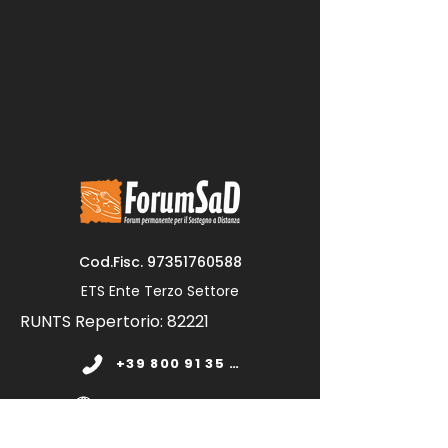
Cod.Fisc.
97351760588
ETS Ente Terzo Settore
RUNTS Repertorio: 82221
+39 800 91 35 11
www.forumsad.org
forumsadonlus@pec.it