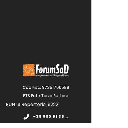
Cod.Fisc.
97351760588
ETS Ente Terzo Settore
RUNTS Repertorio: 82221
+39 800 91 35 11