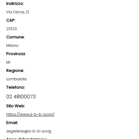
Indirizzo:
Via Olona, 12
CAP:
20123
Comune:
Milano
Provincia:
MI
Regione:
Lombardia
Telefono:
02 48100073
Sito Web:
https://www.a-b-b-a.org/
Email:
segreteria@a-b-b-a.org