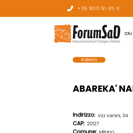
+39 800 91 35 11
Chi
Indietro
ABAREKA' N
Indirizzo:
Via Venini, 34
CAP:
20127
Comune:
Milano