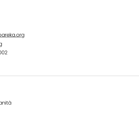
bareka.org
g
002
anità